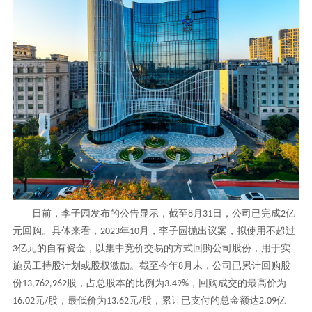
日前，李子园发布的公告显示，截至
月
日，公司已完成
亿
8
31
2
元回购。具体来看，
年
月，李子园抛出议案，拟使用不超过
2023
10
亿元的自有资金，以集中竞价交易的方式回购公司股份，用于实
3
施员工持股计划或股权激励。截至今年
月末，公司已累计回购股
8
份
股，占总股本的比例为
，回购成交的最高价为
13,762,962
3.49%
元
股，最低价为
元
股，累计已支付的总金额达
亿
16.02
/
13.62
/
2.09