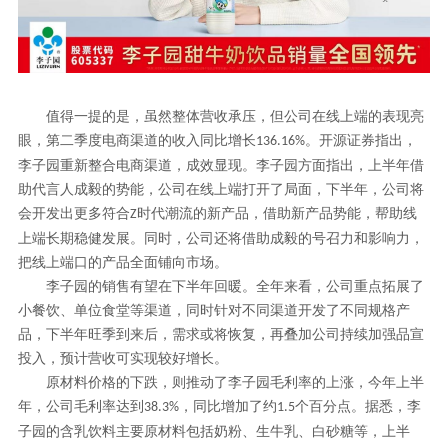
值得一提的是，虽然整体营收承压，但公司在线上端的表现亮
眼，第二季度电商渠道的收入同比增长
。开源证券指出，
136.16%
李子园重新整合电商渠道，成效显现。李子园方面指出，上半年借
助代言人成毅的势能，公司在线上端打开了局面，下半年，公司将
会开发出更多符合
时代潮流的新产品，借助新产品势能，帮助线
Z
上端长期稳健发展。同时，公司还将借助成毅的号召力和影响力，
把线上端口的产品全面铺向市场。
李子园的销售有望在下半年回暖。全年来看，公司重点拓展了
小餐饮、单位食堂等渠道，同时针对不同渠道开发了不同规格产
品，下半年旺季到来后，需求或将恢复，再叠加公司持续加强品宣
投入，预计营收可实现较好增长。
原材料价格的下跌，则推动了李子园毛利率的上涨，今年上半
年，公司毛利率达到
，同比增加了约
个百分点。据悉，李
38.3%
1.5
子园的含乳饮料主要原材料包括奶粉、生牛乳、白砂糖等，上半