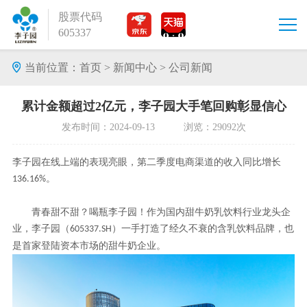
股票代码
605337
当前位置：
首页
>
新闻中心
>
公司新闻
累计金额超过2亿元，李子园大手笔回购彰显信心
发布时间：2024-09-13 浏览：29092次
李子园在线上端的表现亮眼，第二季度电商渠道的收入同比增长
。
136.16%
青春甜不甜
？
喝
瓶李子园
！
作为
国内
甜牛奶
乳饮料
行业龙头企
业，李子园（
）一手打造了经久不衰的含乳饮料品牌，也
605337.SH
是首家登陆资本市场的甜牛奶企业。