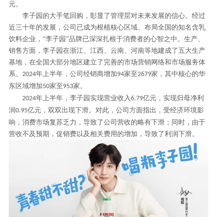
元。
李子园的大手笔回购，彰显了管理层对未来发展的信心。经过
近三十年的发展，公司已成为根植核心区域、布局全国的知名含乳
饮料企业，
“李子园”品牌已深深扎根于消费者的心智之中。生产、
销售方面，李子园在浙江、江西、云南、河南等地建成了五大生产
基地，在全国大部分地区建立了完善的市场营销网络和市场服务体
系。
年上半年，公司经销商增加
家至
家，其中核心的华
2024
94
2679
东区域增加
家至
家。
50
953
年上半年，李子园实现营业收入
亿元，实现归母净利
2024
6.79
润
亿元，双双出现下滑。对此，公司方面指出，受经济环境影
0.95
响，消费市场复苏乏力，导致了公司营收的略有下滑；同时，由于
营收不及预期，促销费以及相关费用的增加，导致了利润下滑。