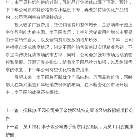
年，由于原料奶的供给过剩，乳制品行业整体出现了下滑。
预计，
下半年公司原材料价格仍有小幅度下降，再叠加持续优化产品结
构，公司毛利率有望保持稳定。
投入较多广宣费用，致使销售费用整体增长，是影响李子园上
半年盈利能力的主因。李子园
表示
，上半年营销费用的增长主要是
由于签约代言人，以及营销费用投放的增加所致。
下半年，公司
将根据市场成熟度情况，制定不同的销售策略以实现精准营销，不
断提高传统优势市场的市占率，同时，公司会加强对市场活动的管
控和掌握。开源证券亦指出，随着李子园品牌力加强，以及终端需
求的恢复，下半年公司有望优化销售费用率。
展望未来，李子园将不断优化产品结构、巩固品牌价值，同时
加大在新兴渠道和年轻消费群体的布局。在不断变化的市场环境
中，李子园的故事还在继续。
上一篇：
招标|李子园公司关于余姚区域特定渠道经销权招标项目公
告
下一篇：
员工福利|李子园公司携手金东口腔医院，为员工口腔健康
护航